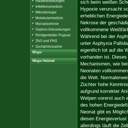
Hauterkrankungen
sich beim weißen Sche
Infektionsmedizin
Hypoxie verursacht so
Mikrobiologie
erheblichen Energiede
Molekularmedizin
Nekrose der geschädig
Mycoplasmose
vollkommene Weißfärb
Oxphos-Erkrankungen
Röntgenbilder Pugnax
Während bei der Asphy
ZNS und PNS
unter Asphyxia Pallid
Zuchtphilosophie
eigentlich tot auf die
vorhanden ist. Dieses
Mechanismen, wie bei
Neonaten vollkommen v
die Welt. Normalerwei
Züchter hohe Kenntni
aufgrund korrekter An
Welpen vorerst auch er
des hohen Energiedefi
Neonat gibt es Möglich
diesen Energieverlust
allerdings läuft die Z