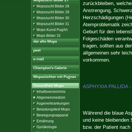
zurückbleiben, welche 
Mopszucht Bilder 28
Anstrengung, Schwerat
Mopszucht Bilder 29
Herzschädigungen (Her
Mopszucht Bilder 30
Atemproblematik zeich
Mopszucht Bilder 31
Mops-Kunst PugArt
Geburt für den lebens
Mops Bilder 32
Folgeschäden verantwo
tragen, sollten aus d
allgemeinen sehr leich
vorkommen.
ASPHYXIA PALLIDA - 
Inhaltsverzeichnis
Allgemeinmedizin
Augenerkrankungen
Belastungstest Mops
Während die blaue Asp
Bewegungsapparat
und keine bleibenden
Ernährung
bzw. der Patient nach 
Gynäkologie