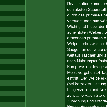
Reanimation kommt es
den akuten Sauerstoffm
durch das primäre Ene
versucht man nun währ
Wichtig ist hiebei der
scheintoten Welpen, w
drohenden primären A
Welpe steht zwar noch
Saugen an der Zitze s
weitaus rascher und z
nach Nahrungsaufnahm
Kompression des gesc
Meist vergehen 14 Tag
eintritt. Der Welpe e
(bei korrekter Haltung
Lungenzellen und Nek
zentralnervalen Störu
Zuordnung und soforti
Neonat dennoch eine Ü