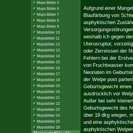
Mops Bilder 5
Aufgrund einer Mangel
Mops Bilder 6
Blaufärbung von Schle
Mops Bilder 7
Mops Bilder 8
asphyktischen Zuständ
Mops Bilder 9
Versorgungsstörungen 
Mopsbilder 10
weshalb ich gegen den
Mopsbilder 11
Uterusruptur, vorzeit
Mopsbilder 12
oder Zerreissen der N
Mopsbilder 13
Mopsbilder 14
Fehlern bei der Erst
Mopsbilder 15
von Fruchtwasser komm
Mopsbilder 16
Neonaten im Geburts
Mopsbilder 17
der Welpe post partem
Mopsbilder 18
Geburtsgewicht eines 
Mopsbilder 19
Mopsbilder 20
ausdrücklich vor Welp
Mopsbilder 21
Außer bei sehr kleinen
Mopsbilder 22
Geburtsgewicht des Ne
Mopsbilder 23
über 19 dkg wiegen, m
Mopsbilder 24
und eine asphyktische
Mopsbilder 25
Mopsbilder 26
asphyktischen Welpe